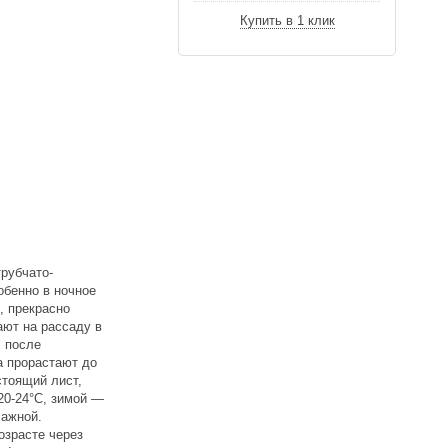
Купить в 1 клик
рубчато-
обенно в ночное
, прекрасно
ют на рассаду в
, после
а прорастают до
стоящий лист,
20-24°С, зимой —
лажной.
озрасте через