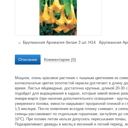
← Бругмансия Аромагия белая 3 шт. Н14
Бругмансия Ар
Описание
Комментарии (0)
Мощное, очень красивое растение с пышным цветением из семей
колокольчатые цветки золотистой окраски достигают в длину д
время. Листья яйцевидные, достаточно крупные, длиной 20-30 с
подойдет для выращивания в кадках, которые зимой можно раз
январе-марте (при наличии дополнительного освещения - круглы
умеренного полива, емкости накрывают прозрачной пленкой и с
1,5 месяцев. После появления всходов пленку снимают, а сеянц
сеянцы рассаживают по отдельным горшочкам, заглубляя до се
10°С). При поливе летом нельзя допускать пересыхания почвы,
Подкармливают дважды в месяц в весенний и летний период, ж