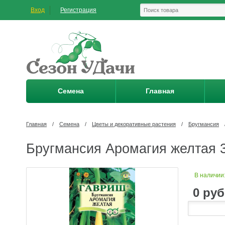
Вход
Регистрация
Семена
Главная
Главная
/
Семена
/
Цветы и декоративные растения
/
Бругмансия
Бругмансия Аромагия желтая 3
В наличии
0
руб