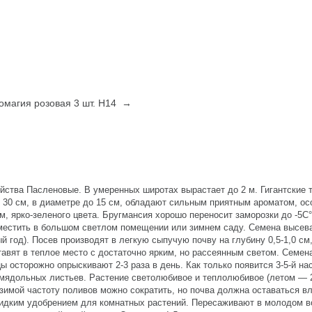
омагия розовая 3 шт. Н14 →
ства Пасленовые. В умеренных широтах вырастает до 2 м. Гигантские т
о 30 см, в диаметре до 15 см, обладают сильным приятным ароматом, ос
м, ярко-зеленого цвета. Бругмансия хорошо переносит заморозки до -5С°
местить в большом светлом помещении или зимнем саду. Семена высева
й год). Посев производят в легкую сыпучую почву на глубину 0,5-1,0 см
тавят в теплое место с достаточно ярким, но рассеянным светом. Семен
ы осторожно опрыскивают 2-3 раза в день. Как только появится 3-5-й на
мядольных листьев. Растение светолюбивое и теплолюбивое (летом — 
 зимой частоту поливов можно сократить, но почва должна оставаться в
идким удобрением для комнатных растений. Пересаживают в молодом в