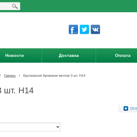
Новости
Доставка
Оплата
/
Гавриш
/
Бругмансия Аромагия желтая 3 шт. Н14
 шт. Н14
:
Отл