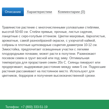
Описание
Характеристики
Комментарии (0)
Травянистое растение с многочисленными узловатыми стеблями,
высотой 50-60 см. Стебли прямые, прочные, листья сидячие,
ланцетные с серо-голубым оттенком. Цветки махровые, бархатистые,
ароматные, самой разнообразной окраски, с узорчатой каймой,
собраны в плотные щитковидные соцветия диаметром 10-12 см.
Зимостойка, предпочитает освещенные участки с легкими
плодородными почвами, может расти в полутени. Размножают
посевом семян в грунт весной или под зиму. Оптимальная
температура для прорастания семян 20о С. Сеянцы пикируют или
продергивают, выдерживая расстояние между ними 5 см. Подросшие
растения рассаживают на постоянное место. Используют для
цветников, бордюров и получения высококачественной срезки.
Телефон:
+7 (800) 333-51-19