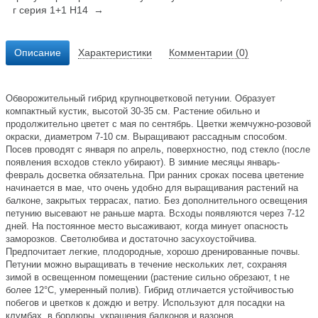
г серия 1+1 Н14 →
Описание
Характеристики
Комментарии (0)
Обворожительный гибрид крупноцветковой петунии. Образует
компактный кустик, высотой 30-35 см. Растение обильно и
продолжительно цветет с мая по сентябрь. Цветки жемчужно-розовой
окраски, диаметром 7-10 см. Выращивают рассадным способом.
Посев проводят с января по апрель, поверхностно, под стекло (после
появления всходов стекло убирают). В зимние месяцы январь-
февраль досветка обязательна. При ранних сроках посева цветение
начинается в мае, что очень удобно для выращивания растений на
балконе, закрытых террасах, патио. Без дополнительного освещения
петунию высевают не раньше марта. Всходы появляются через 7-12
дней. На постоянное место высаживают, когда минует опасность
заморозков. Светолюбива и достаточно засухоустойчива.
Предпочитает легкие, плодородные, хорошо дренированные почвы.
Петунии можно выращивать в течение нескольких лет, сохраняя
зимой в освещенном помещении (растение сильно обрезают, t не
более 12°C, умеренный полив). Гибрид отличается устойчивостью
побегов и цветков к дождю и ветру. Используют для посадки на
клумбах, в бордюры, украшения балконов и вазонов.