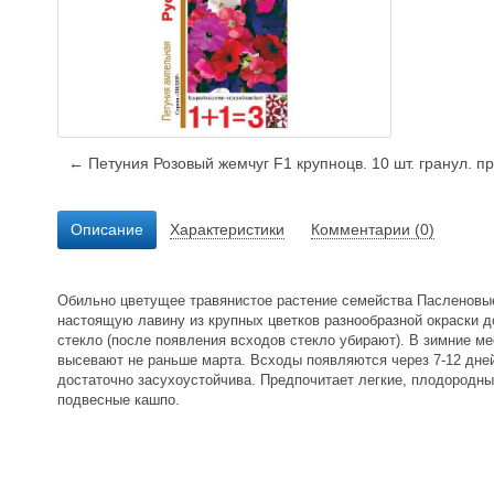
← Петуния Розовый жемчуг F1 крупноцв. 10 шт. гранул. п
Описание
Характеристики
Комментарии (0)
Обильно цветущее травянистое растение семейства Пасленовые.
настоящую лавину из крупных цветков разнообразной окраски 
стекло (после появления всходов стекло убирают). В зимние м
высевают не раньше марта. Всходы появляются через 7-12 дней
достаточно засухоустойчива. Предпочитает легкие, плодородн
подвесные кашпо.