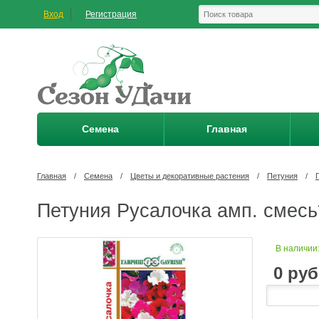
Вход
Регистрация
Семена
Главная
Главная
/
Семена
/
Цветы и декоративные растения
/
Петуния
/
Петуния Русалочка амп. смесь*
В наличии
0
руб