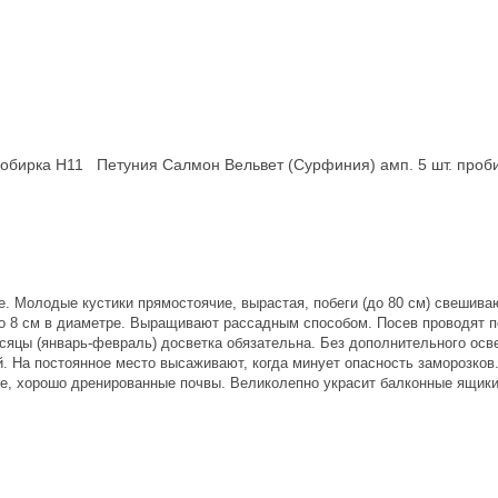
робирка Н11
Петуния Салмон Вельвет (Сурфиния) амп. 5 шт. про
 Молодые кустики прямостоячие, вырастая, побеги (до 80 см) свешива
до 8 см в диаметре. Выращивают рассадным способом. Посев проводят п
есяцы (январь-февраль) досветка обязательна. Без дополнительного ос
. На постоянное место высаживают, когда минует опасность заморозков
ые, хорошо дренированные почвы. Великолепно украсит балконные ящики