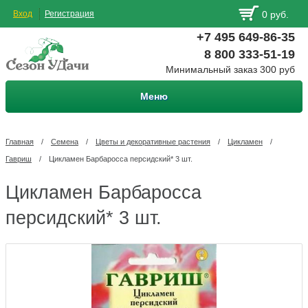
Вход
Регистрация
0 руб.
+7 495 649-86-35
8 800 333-51-19
Минимальный заказ 300 руб
Меню
Главная
/
Семена
/
Цветы и декоративные растения
/
Цикламен
/
Гавриш
/
Цикламен Барбаросса персидский* 3 шт.
Цикламен Барбаросса
персидский* 3 шт.