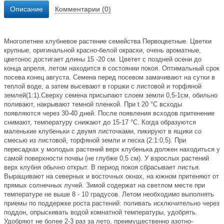
Описание
Комментарии (0)
Многолетнее клубневое растение семейства Первоцветные. Цветки
крупные, оригинальной красно-белой окраски, очень ароматные,
цветонос достигает длины 15 -20 см. Цветет с поздней осени до
конца апреля, летом находится в состоянии покоя. Оптимальный срок
посева конец августа. Семена перед посевом замачивают на сутки в
теплой воде, а затем высевают в горшки с листовой и торфяной
землей(1:1).Сверху семена присыпают слоем земли 0,5-1см, обильно
поливают, накрывают темной пленкой. При t 20 °C всходы
появляются через 30-40 дней. После появления всходов притенение
снимают, температуру снижают до 15-17 °C. Когда образуются
маленькие клубеньки с двумя листочками, пикируют в ящики со
смесью из листовой, торфяной земли и песка (2:1:0,5). При
пересадках у молодых растений верх клубенька должен находиться у
самой поверхности почвы (не глубже 0,5 см). У взрослых растений
верх клубня обычно открыт. В период покоя сбрасывает листья.
Выращивают на северных и восточных окнах, на южном притеняют от
прямых солнечных лучей. Зимой содержат на светлом месте при
температуре не выше 8 - 10 градусов. Летом необходимо выполнять
приемы по поддержке роста растений: поливать исключительно через
поддон, опрыскивать водой комнатной температуры, удобрять.
Удобряют не более 2-3 раз за лето, преимущественно азотно-