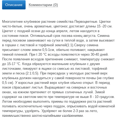
Описание
Комментарии (0)
Многолетнее клубневое растение семейства Первоцветные. Цветки
чисто-белые, очень ароматные, цветонос достигает длины 15 -20 см.
Цветет с поздней осени до конца апреля, летом находится в
состоянии покоя. Оптимальный срок посева конец августа. Семена
перед посевом замачивают на сутки в теплой воде, а затем высевают
в горшки с листовой и торфяной землей(1:1).Сверху семена
присыпают слоем земли 0,5-1см, обильно поливают, накрывают
темной пленкой. При t 20 °C всходы появляются через 30-40 дней.
После появления всходов притенение снимают, температуру снижают
до 15-17 °C. Когда образуются маленькие клубеньки с двумя
листочками, пикируют в ящики со смесью из листовой, торфяной
земли и песка (2:1:0,5). При пересадках у молодых растений верх
клубенька должен находиться у самой поверхности почвы (не глубже
0,5 см). У взрослых растений верх клубня обычно открыт. В период
покоя сбрасывает листья. Выращивают на северных и восточных
окнах, на южном притеняют от прямых солнечных лучей. Зимой
содержат на светлом месте при температуре не выше 8 - 10 градусов.
Летом необходимо выполнять приемы по поддержке роста растений:
поливать исключительно через поддон, опрыскивать водой комнатной
температуры, удобрять. Удобряют не более 2-3 раз за лето,
преимущественно азотно-калийными удобрениями.