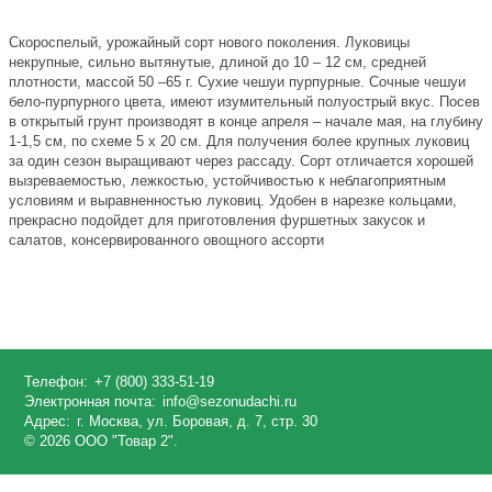
Скороспелый, урожайный сорт нового поколения. Луковицы
некрупные, сильно вытянутые, длиной до 10 – 12 см, средней
плотности, массой 50 –65 г. Сухие чешуи пурпурные. Сочные чешуи
бело-пурпурного цвета, имеют изумительный полуострый вкус. Посев
в открытый грунт производят в конце апреля – начале мая, на глубину
1-1,5 см, по схеме 5 х 20 см. Для получения более крупных луковиц
за один сезон выращивают через рассаду. Сорт отличается хорошей
вызреваемостью, лежкостью, устойчивостью к неблагоприятным
условиям и выравненностью луковиц. Удобен в нарезке кольцами,
прекрасно подойдет для приготовления фуршетных закусок и
салатов, консервированного овощного ассорти
Телефон:
+7 (800) 333-51-19
Электронная почта:
info@sezonudachi.ru
Адрес:
г. Москва, ул. Боровая, д. 7, стр. 30
© 2026 ООО "Товар 2".