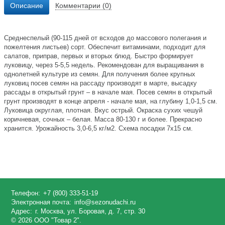
Описание
Комментарии (0)
Среднеспелый (90-115 дней от всходов до массового полегания и
пожелтения листьев) сорт. Обеспечит витаминами, подходит для
салатов, приправ, первых и вторых блюд. Быстро формирует
луковицу, через 5-5,5 недель. Рекомендован для выращивания в
однолетней культуре из семян. Для получения более крупных
луковиц посев семян на рассаду производят в марте, высадку
рассады в открытый грунт – в начале мая. Посев семян в открытый
грунт производят в конце апреля - начале мая, на глубину 1,0-1,5 см.
Луковица округлая, плотная. Вкус острый. Окраска сухих чешуй
коричневая, сочных – белая. Масса 80-130 г и более. Прекрасно
хранится. Урожайность 3,0-6,5 кг/м2. Схема посадки 7x15 см.
Телефон:
+7 (800) 333-51-19
Электронная почта:
info@sezonudachi.ru
Адрес:
г. Москва, ул. Боровая, д. 7, стр. 30
© 2026 ООО "Товар 2".