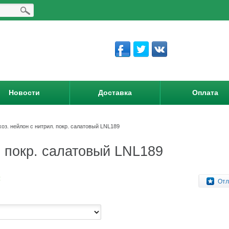
Новости
Доставка
Оплата
хоз. нейлон с нитрил. покр. салатовый LNL189
. покр. салатовый LNL189
:
Отл