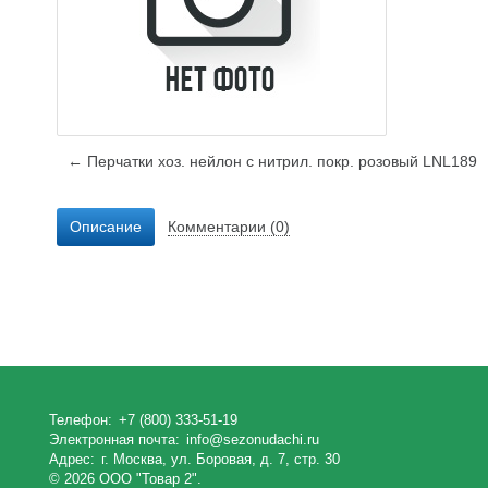
← Перчатки хоз. нейлон с нитрил. покр. розовый LNL189
Описание
Комментарии (0)
Телефон:
+7 (800) 333-51-19
Электронная почта:
info@sezonudachi.ru
Адрес:
г. Москва, ул. Боровая, д. 7, стр. 30
© 2026 ООО "Товар 2".